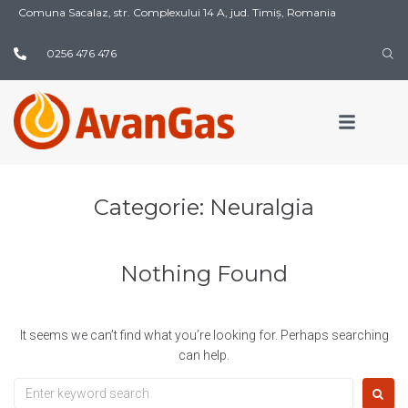
Comuna Sacalaz, str. Complexului 14 A,
jud. Timiș, Romania
0256 476 476
Categorie:
Neuralgia
Nothing Found
It seems we can’t find what you’re looking for. Perhaps searching
can help.